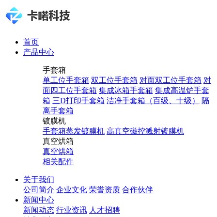
首页
产品中心
手套箱
单工位手套箱
双工位手套箱
对面双工位手套箱
对
面四工位手套箱
集成冰箱手套箱
集成高温炉手套
箱
三D打印手套箱
洁净手套箱（百级、十级）
隔
离手套箱
镀膜机
手套箱蒸发镀膜机
高真空磁控溅射镀膜机
真空烘箱
真空烘箱
相关配件
关于我们
公司简介
企业文化
荣誉资质
合作伙伴
新闻中心
新闻动态
行业资讯
人才招聘