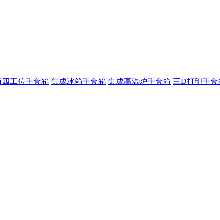
面四工位手套箱
集成冰箱手套箱
集成高温炉手套箱
三D打印手套